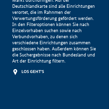
Markt durchdringen. Auf der
Deutschlandkarte sind alle Einrichtungen
verortet, die im Rahnmen der
Verwertungsförderung gefördert werden.
In den Filteroptionen können Sie nach
Einzelvorhaben suchen sowie nach
Verbundvorhaben, zu denen sich
verschiedene Einrichtungen zusammen
geschlossen haben. Außerdem können Sie
die Suchergebnisse nach Bundesland und
Art der Einrichtung filtern.
+
LOS GEHT'S
−
Impressum
Datenschutzerklärung und Haftungsausschluss
100 km
© Geobasis-DE / BKG 2015
BMWE, 2026 ©