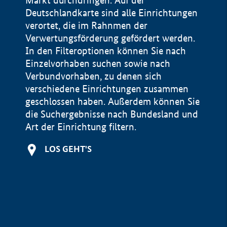
Markt durchdringen. Auf der
Deutschlandkarte sind alle Einrichtungen
verortet, die im Rahnmen der
Verwertungsförderung gefördert werden.
In den Filteroptionen können Sie nach
Einzelvorhaben suchen sowie nach
Verbundvorhaben, zu denen sich
verschiedene Einrichtungen zusammen
geschlossen haben. Außerdem können Sie
die Suchergebnisse nach Bundesland und
Art der Einrichtung filtern.
+
LOS GEHT'S
−
Impressum
Datenschutzerklärung und Haftungsausschluss
100 km
© Geobasis-DE / BKG 2015
BMWE, 2026 ©