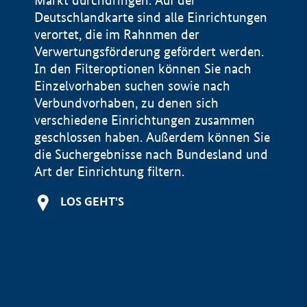
Markt durchdringen. Auf der
Deutschlandkarte sind alle Einrichtungen
verortet, die im Rahnmen der
Verwertungsförderung gefördert werden.
In den Filteroptionen können Sie nach
Einzelvorhaben suchen sowie nach
Verbundvorhaben, zu denen sich
verschiedene Einrichtungen zusammen
geschlossen haben. Außerdem können Sie
die Suchergebnisse nach Bundesland und
Art der Einrichtung filtern.
+
LOS GEHT'S
−
Impressum
Datenschutzerklärung und Haftungsausschluss
100 km
© Geobasis-DE / BKG 2015
BMWE, 2026 ©