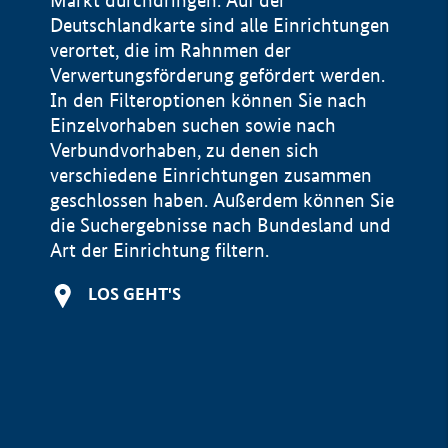
Markt durchdringen. Auf der
Deutschlandkarte sind alle Einrichtungen
verortet, die im Rahnmen der
Verwertungsförderung gefördert werden.
In den Filteroptionen können Sie nach
Einzelvorhaben suchen sowie nach
Verbundvorhaben, zu denen sich
verschiedene Einrichtungen zusammen
geschlossen haben. Außerdem können Sie
die Suchergebnisse nach Bundesland und
Art der Einrichtung filtern.
+
LOS GEHT'S
−
Impressum
Datenschutzerklärung und Haftungsausschluss
100 km
© Geobasis-DE / BKG 2015
BMWE, 2026 ©