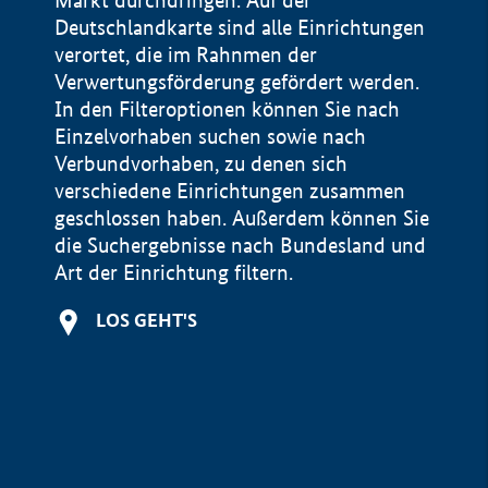
Markt durchdringen. Auf der
Deutschlandkarte sind alle Einrichtungen
verortet, die im Rahnmen der
Verwertungsförderung gefördert werden.
In den Filteroptionen können Sie nach
Einzelvorhaben suchen sowie nach
Verbundvorhaben, zu denen sich
verschiedene Einrichtungen zusammen
geschlossen haben. Außerdem können Sie
die Suchergebnisse nach Bundesland und
Art der Einrichtung filtern.
+
LOS GEHT'S
−
Impressum
Datenschutzerklärung und Haftungsausschluss
100 km
© Geobasis-DE / BKG 2015
BMWE, 2026 ©