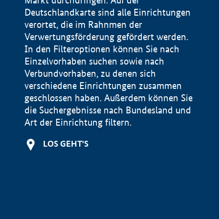
Markt durchdringen. Auf der
Deutschlandkarte sind alle Einrichtungen
verortet, die im Rahnmen der
Verwertungsförderung gefördert werden.
In den Filteroptionen können Sie nach
Einzelvorhaben suchen sowie nach
Verbundvorhaben, zu denen sich
verschiedene Einrichtungen zusammen
geschlossen haben. Außerdem können Sie
die Suchergebnisse nach Bundesland und
Art der Einrichtung filtern.
+
LOS GEHT'S
−
Impressum
Datenschutzerklärung und Haftungsausschluss
100 km
© Geobasis-DE / BKG 2015
BMWE, 2026 ©