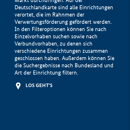
Markt durchdringen. Auf der
Deutschlandkarte sind alle Einrichtungen
verortet, die im Rahnmen der
Verwertungsförderung gefördert werden.
In den Filteroptionen können Sie nach
Einzelvorhaben suchen sowie nach
Verbundvorhaben, zu denen sich
verschiedene Einrichtungen zusammen
geschlossen haben. Außerdem können Sie
die Suchergebnisse nach Bundesland und
Art der Einrichtung filtern.
+
LOS GEHT'S
−
Impressum
Datenschutzerklärung und Haftungsausschluss
100 km
© Geobasis-DE / BKG 2015
BMWE, 2026 ©