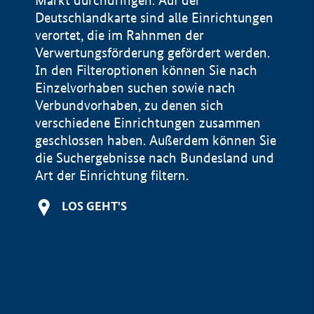
Markt durchdringen. Auf der
Deutschlandkarte sind alle Einrichtungen
verortet, die im Rahnmen der
Verwertungsförderung gefördert werden.
In den Filteroptionen können Sie nach
Einzelvorhaben suchen sowie nach
Verbundvorhaben, zu denen sich
verschiedene Einrichtungen zusammen
geschlossen haben. Außerdem können Sie
die Suchergebnisse nach Bundesland und
Art der Einrichtung filtern.
+
LOS GEHT'S
−
Impressum
Datenschutzerklärung und Haftungsausschluss
100 km
© Geobasis-DE / BKG 2015
BMWE, 2026 ©