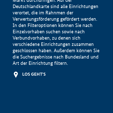
Markt durchdringen. Auf der
Deutschlandkarte sind alle Einrichtungen
verortet, die im Rahnmen der
Verwertungsförderung gefördert werden.
In den Filteroptionen können Sie nach
Einzelvorhaben suchen sowie nach
Verbundvorhaben, zu denen sich
verschiedene Einrichtungen zusammen
geschlossen haben. Außerdem können Sie
die Suchergebnisse nach Bundesland und
Art der Einrichtung filtern.
+
LOS GEHT'S
−
Impressum
Datenschutzerklärung und Haftungsausschluss
100 km
© Geobasis-DE / BKG 2015
BMWE, 2026 ©