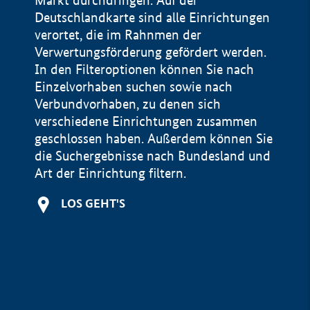
Markt durchdringen. Auf der
Deutschlandkarte sind alle Einrichtungen
verortet, die im Rahnmen der
Verwertungsförderung gefördert werden.
In den Filteroptionen können Sie nach
Einzelvorhaben suchen sowie nach
Verbundvorhaben, zu denen sich
verschiedene Einrichtungen zusammen
geschlossen haben. Außerdem können Sie
die Suchergebnisse nach Bundesland und
Art der Einrichtung filtern.
+
LOS GEHT'S
−
Impressum
Datenschutzerklärung und Haftungsausschluss
100 km
© Geobasis-DE / BKG 2015
BMWE, 2026 ©