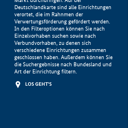
Markt durchdringen. Auf der
Deutschlandkarte sind alle Einrichtungen
verortet, die im Rahnmen der
Verwertungsförderung gefördert werden.
In den Filteroptionen können Sie nach
Einzelvorhaben suchen sowie nach
Verbundvorhaben, zu denen sich
verschiedene Einrichtungen zusammen
geschlossen haben. Außerdem können Sie
die Suchergebnisse nach Bundesland und
Art der Einrichtung filtern.
+
LOS GEHT'S
−
Impressum
Datenschutzerklärung und Haftungsausschluss
100 km
© Geobasis-DE / BKG 2015
BMWE, 2026 ©