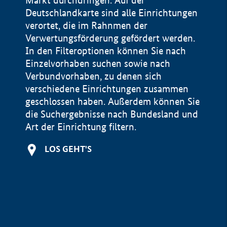
Markt durchdringen. Auf der
Deutschlandkarte sind alle Einrichtungen
verortet, die im Rahnmen der
Verwertungsförderung gefördert werden.
In den Filteroptionen können Sie nach
Einzelvorhaben suchen sowie nach
Verbundvorhaben, zu denen sich
verschiedene Einrichtungen zusammen
geschlossen haben. Außerdem können Sie
die Suchergebnisse nach Bundesland und
Art der Einrichtung filtern.
+
LOS GEHT'S
−
Impressum
Datenschutzerklärung und Haftungsausschluss
100 km
© Geobasis-DE / BKG 2015
BMWE, 2026 ©