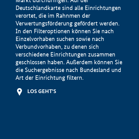
Markt durchdringen. Auf der
Deutschlandkarte sind alle Einrichtungen
verortet, die im Rahnmen der
Verwertungsförderung gefördert werden.
In den Filteroptionen können Sie nach
Einzelvorhaben suchen sowie nach
Verbundvorhaben, zu denen sich
verschiedene Einrichtungen zusammen
geschlossen haben. Außerdem können Sie
die Suchergebnisse nach Bundesland und
Art der Einrichtung filtern.
+
LOS GEHT'S
−
Impressum
Datenschutzerklärung und Haftungsausschluss
100 km
© Geobasis-DE / BKG 2015
BMWE, 2026 ©