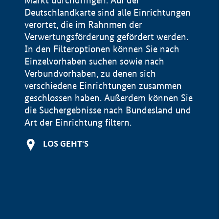
Markt durchdringen. Auf der
Deutschlandkarte sind alle Einrichtungen
verortet, die im Rahnmen der
Verwertungsförderung gefördert werden.
In den Filteroptionen können Sie nach
Einzelvorhaben suchen sowie nach
Verbundvorhaben, zu denen sich
verschiedene Einrichtungen zusammen
geschlossen haben. Außerdem können Sie
die Suchergebnisse nach Bundesland und
Art der Einrichtung filtern.
+
LOS GEHT'S
−
Impressum
Datenschutzerklärung und Haftungsausschluss
100 km
© Geobasis-DE / BKG 2015
BMWE, 2026 ©