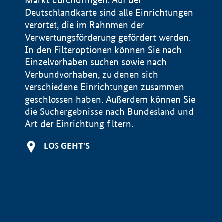
Markt durchdringen. Auf der
Deutschlandkarte sind alle Einrichtungen
verortet, die im Rahnmen der
Verwertungsförderung gefördert werden.
In den Filteroptionen können Sie nach
Einzelvorhaben suchen sowie nach
Verbundvorhaben, zu denen sich
verschiedene Einrichtungen zusammen
geschlossen haben. Außerdem können Sie
die Suchergebnisse nach Bundesland und
Art der Einrichtung filtern.
+
LOS GEHT'S
−
Impressum
Datenschutzerklärung und Haftungsausschluss
100 km
© Geobasis-DE / BKG 2015
BMWE, 2026 ©