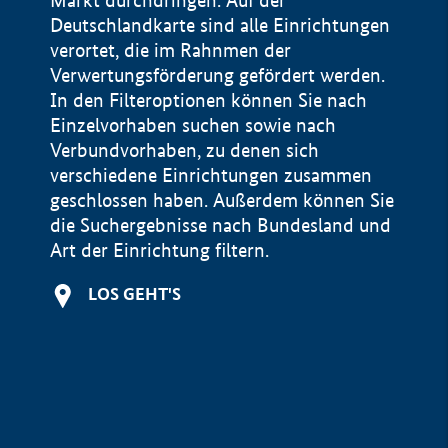
Markt durchdringen. Auf der
Deutschlandkarte sind alle Einrichtungen
verortet, die im Rahnmen der
Verwertungsförderung gefördert werden.
In den Filteroptionen können Sie nach
Einzelvorhaben suchen sowie nach
Verbundvorhaben, zu denen sich
verschiedene Einrichtungen zusammen
geschlossen haben. Außerdem können Sie
die Suchergebnisse nach Bundesland und
Art der Einrichtung filtern.
+
LOS GEHT'S
−
Impressum
Datenschutzerklärung und Haftungsausschluss
100 km
© Geobasis-DE / BKG 2015
BMWE, 2026 ©