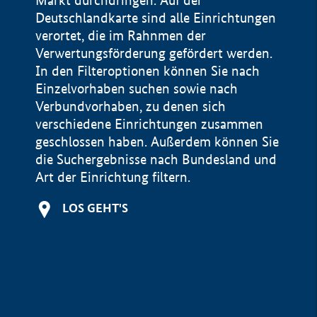
Markt durchdringen. Auf der
Deutschlandkarte sind alle Einrichtungen
verortet, die im Rahnmen der
Verwertungsförderung gefördert werden.
In den Filteroptionen können Sie nach
Einzelvorhaben suchen sowie nach
Verbundvorhaben, zu denen sich
verschiedene Einrichtungen zusammen
geschlossen haben. Außerdem können Sie
die Suchergebnisse nach Bundesland und
Art der Einrichtung filtern.
+
LOS GEHT'S
−
Impressum
Datenschutzerklärung und Haftungsausschluss
100 km
© Geobasis-DE / BKG 2015
BMWE, 2026 ©