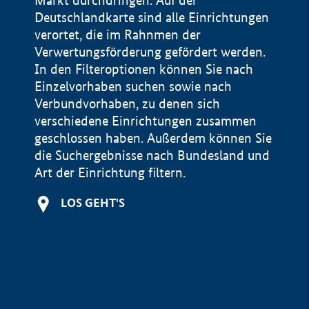
Markt durchdringen. Auf der
Deutschlandkarte sind alle Einrichtungen
verortet, die im Rahnmen der
Verwertungsförderung gefördert werden.
In den Filteroptionen können Sie nach
Einzelvorhaben suchen sowie nach
Verbundvorhaben, zu denen sich
verschiedene Einrichtungen zusammen
geschlossen haben. Außerdem können Sie
die Suchergebnisse nach Bundesland und
Art der Einrichtung filtern.
+
LOS GEHT'S
−
Impressum
Datenschutzerklärung und Haftungsausschluss
100 km
© Geobasis-DE / BKG 2015
BMWE, 2026 ©