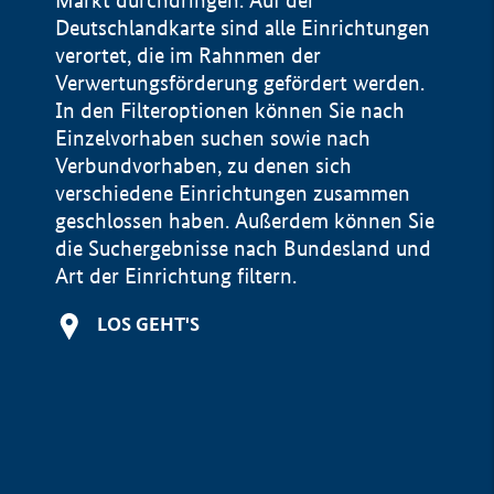
Markt durchdringen. Auf der
Deutschlandkarte sind alle Einrichtungen
verortet, die im Rahnmen der
Verwertungsförderung gefördert werden.
In den Filteroptionen können Sie nach
Einzelvorhaben suchen sowie nach
Verbundvorhaben, zu denen sich
verschiedene Einrichtungen zusammen
geschlossen haben. Außerdem können Sie
die Suchergebnisse nach Bundesland und
Art der Einrichtung filtern.
+
LOS GEHT'S
−
Impressum
Datenschutzerklärung und Haftungsausschluss
100 km
© Geobasis-DE / BKG 2015
BMWE, 2026 ©