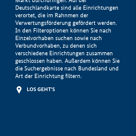
Markt durchdringen. Auf der
Deutschlandkarte sind alle Einrichtungen
verortet, die im Rahnmen der
Verwertungsförderung gefördert werden.
In den Filteroptionen können Sie nach
Einzelvorhaben suchen sowie nach
Verbundvorhaben, zu denen sich
verschiedene Einrichtungen zusammen
geschlossen haben. Außerdem können Sie
die Suchergebnisse nach Bundesland und
Art der Einrichtung filtern.
+
LOS GEHT'S
−
Impressum
Datenschutzerklärung und Haftungsausschluss
100 km
© Geobasis-DE / BKG 2015
BMWE, 2026 ©