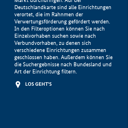
Markt durchdringen. Auf der
Deutschlandkarte sind alle Einrichtungen
verortet, die im Rahnmen der
Verwertungsförderung gefördert werden.
In den Filteroptionen können Sie nach
Einzelvorhaben suchen sowie nach
Verbundvorhaben, zu denen sich
verschiedene Einrichtungen zusammen
geschlossen haben. Außerdem können Sie
die Suchergebnisse nach Bundesland und
Art der Einrichtung filtern.
+
LOS GEHT'S
−
Impressum
Datenschutzerklärung und Haftungsausschluss
100 km
© Geobasis-DE / BKG 2015
BMWE, 2026 ©