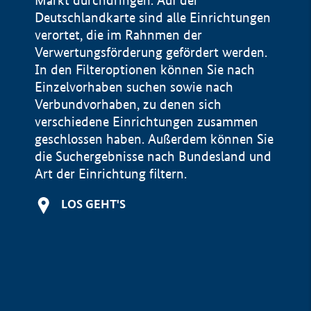
Markt durchdringen. Auf der
Deutschlandkarte sind alle Einrichtungen
verortet, die im Rahnmen der
Verwertungsförderung gefördert werden.
In den Filteroptionen können Sie nach
Einzelvorhaben suchen sowie nach
Verbundvorhaben, zu denen sich
verschiedene Einrichtungen zusammen
geschlossen haben. Außerdem können Sie
die Suchergebnisse nach Bundesland und
Art der Einrichtung filtern.
+
LOS GEHT'S
−
Impressum
Datenschutzerklärung und Haftungsausschluss
100 km
© Geobasis-DE / BKG 2015
BMWE, 2026 ©