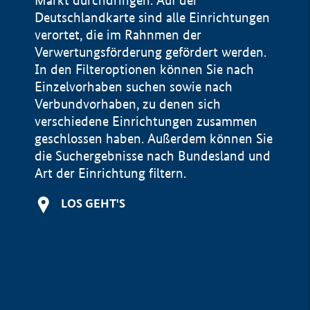
Markt durchdringen. Auf der
Deutschlandkarte sind alle Einrichtungen
verortet, die im Rahnmen der
Verwertungsförderung gefördert werden.
In den Filteroptionen können Sie nach
Einzelvorhaben suchen sowie nach
Verbundvorhaben, zu denen sich
verschiedene Einrichtungen zusammen
geschlossen haben. Außerdem können Sie
die Suchergebnisse nach Bundesland und
Art der Einrichtung filtern.
+
LOS GEHT'S
−
Impressum
Datenschutzerklärung und Haftungsausschluss
100 km
© Geobasis-DE / BKG 2015
BMWE, 2026 ©