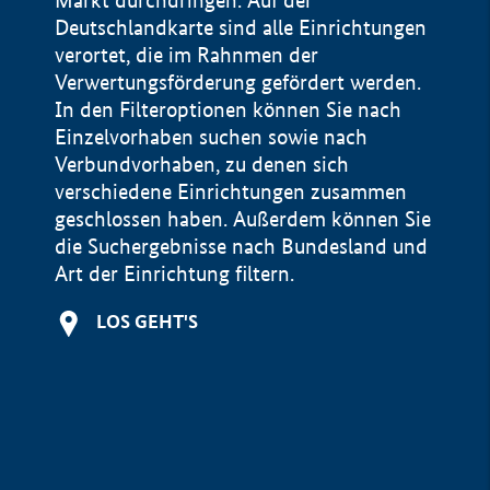
Markt durchdringen. Auf der
Deutschlandkarte sind alle Einrichtungen
verortet, die im Rahnmen der
Verwertungsförderung gefördert werden.
In den Filteroptionen können Sie nach
Einzelvorhaben suchen sowie nach
Verbundvorhaben, zu denen sich
verschiedene Einrichtungen zusammen
geschlossen haben. Außerdem können Sie
die Suchergebnisse nach Bundesland und
Art der Einrichtung filtern.
+
LOS GEHT'S
−
Impressum
Datenschutzerklärung und Haftungsausschluss
100 km
© Geobasis-DE / BKG 2015
BMWE, 2026 ©