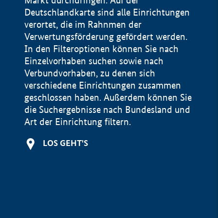
Markt durchdringen. Auf der
Deutschlandkarte sind alle Einrichtungen
verortet, die im Rahnmen der
Verwertungsförderung gefördert werden.
In den Filteroptionen können Sie nach
Einzelvorhaben suchen sowie nach
Verbundvorhaben, zu denen sich
verschiedene Einrichtungen zusammen
geschlossen haben. Außerdem können Sie
die Suchergebnisse nach Bundesland und
Art der Einrichtung filtern.
+
LOS GEHT'S
−
Impressum
Datenschutzerklärung und Haftungsausschluss
100 km
© Geobasis-DE / BKG 2015
BMWE, 2026 ©