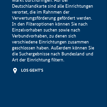
Markt durchdringen. Auf der
Deutschlandkarte sind alle Einrichtungen
verortet, die im Rahnmen der
Verwertungsförderung gefördert werden.
In den Filteroptionen können Sie nach
Einzelvorhaben suchen sowie nach
Verbundvorhaben, zu denen sich
verschiedene Einrichtungen zusammen
geschlossen haben. Außerdem können Sie
die Suchergebnisse nach Bundesland und
Art der Einrichtung filtern.
+
LOS GEHT'S
−
Impressum
Datenschutzerklärung und Haftungsausschluss
100 km
© Geobasis-DE / BKG 2015
BMWE, 2026 ©