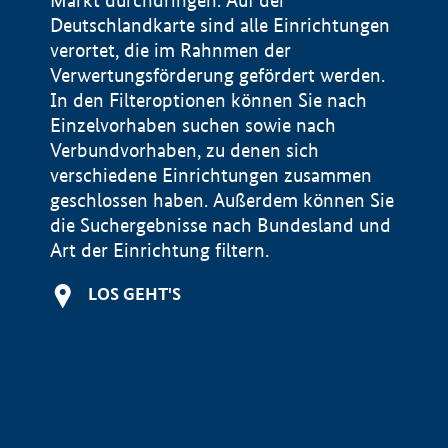
Markt durchdringen. Auf der
Deutschlandkarte sind alle Einrichtungen
verortet, die im Rahnmen der
Verwertungsförderung gefördert werden.
In den Filteroptionen können Sie nach
Einzelvorhaben suchen sowie nach
Verbundvorhaben, zu denen sich
verschiedene Einrichtungen zusammen
geschlossen haben. Außerdem können Sie
die Suchergebnisse nach Bundesland und
Art der Einrichtung filtern.
+
LOS GEHT'S
−
Impressum
Datenschutzerklärung und Haftungsausschluss
100 km
© Geobasis-DE / BKG 2015
BMWE, 2026 ©