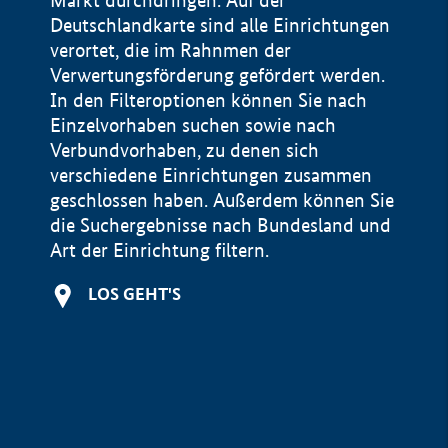
Markt durchdringen. Auf der
Deutschlandkarte sind alle Einrichtungen
verortet, die im Rahnmen der
Verwertungsförderung gefördert werden.
In den Filteroptionen können Sie nach
Einzelvorhaben suchen sowie nach
Verbundvorhaben, zu denen sich
verschiedene Einrichtungen zusammen
geschlossen haben. Außerdem können Sie
die Suchergebnisse nach Bundesland und
Art der Einrichtung filtern.
+
LOS GEHT'S
−
Impressum
Datenschutzerklärung und Haftungsausschluss
100 km
© Geobasis-DE / BKG 2015
BMWE, 2026 ©