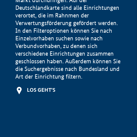
Markt durchdringen. Auf der
Deutschlandkarte sind alle Einrichtungen
verortet, die im Rahnmen der
Verwertungsförderung gefördert werden.
In den Filteroptionen können Sie nach
Einzelvorhaben suchen sowie nach
Verbundvorhaben, zu denen sich
verschiedene Einrichtungen zusammen
geschlossen haben. Außerdem können Sie
die Suchergebnisse nach Bundesland und
Art der Einrichtung filtern.
+
LOS GEHT'S
−
Impressum
Datenschutzerklärung und Haftungsausschluss
100 km
© Geobasis-DE / BKG 2015
BMWE, 2026 ©