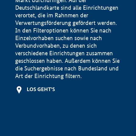
Markt durchdringen. Auf der
Deutschlandkarte sind alle Einrichtungen
verortet, die im Rahnmen der
Verwertungsförderung gefördert werden.
In den Filteroptionen können Sie nach
Einzelvorhaben suchen sowie nach
Verbundvorhaben, zu denen sich
verschiedene Einrichtungen zusammen
geschlossen haben. Außerdem können Sie
die Suchergebnisse nach Bundesland und
Art der Einrichtung filtern.
+
LOS GEHT'S
−
Impressum
Datenschutzerklärung und Haftungsausschluss
100 km
© Geobasis-DE / BKG 2015
BMWE, 2026 ©