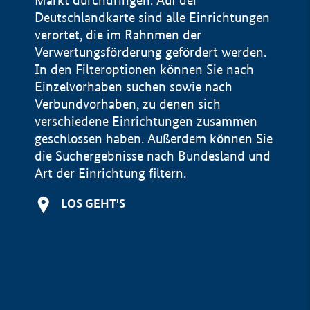
Markt durchdringen. Auf der
Deutschlandkarte sind alle Einrichtungen
verortet, die im Rahnmen der
Verwertungsförderung gefördert werden.
In den Filteroptionen können Sie nach
Einzelvorhaben suchen sowie nach
Verbundvorhaben, zu denen sich
verschiedene Einrichtungen zusammen
geschlossen haben. Außerdem können Sie
die Suchergebnisse nach Bundesland und
Art der Einrichtung filtern.
+
LOS GEHT'S
−
Impressum
Datenschutzerklärung und Haftungsausschluss
100 km
© Geobasis-DE / BKG 2015
BMWE, 2026 ©