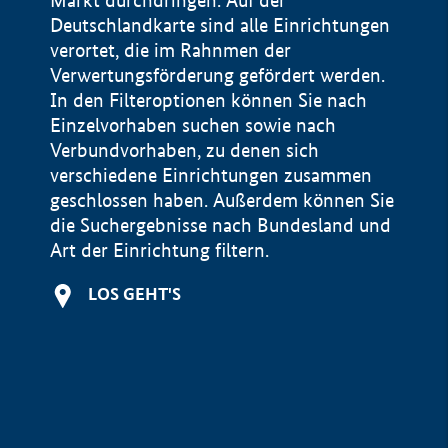
Markt durchdringen. Auf der
Deutschlandkarte sind alle Einrichtungen
verortet, die im Rahnmen der
Verwertungsförderung gefördert werden.
In den Filteroptionen können Sie nach
Einzelvorhaben suchen sowie nach
Verbundvorhaben, zu denen sich
verschiedene Einrichtungen zusammen
geschlossen haben. Außerdem können Sie
die Suchergebnisse nach Bundesland und
Art der Einrichtung filtern.
+
LOS GEHT'S
−
Impressum
Datenschutzerklärung und Haftungsausschluss
100 km
© Geobasis-DE / BKG 2015
BMWE, 2026 ©