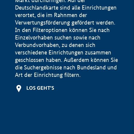
Markt durchdringen. Auf der
Deutschlandkarte sind alle Einrichtungen
verortet, die im Rahnmen der
Verwertungsförderung gefördert werden.
In den Filteroptionen können Sie nach
Einzelvorhaben suchen sowie nach
Verbundvorhaben, zu denen sich
verschiedene Einrichtungen zusammen
geschlossen haben. Außerdem können Sie
die Suchergebnisse nach Bundesland und
Art der Einrichtung filtern.
+
LOS GEHT'S
−
Impressum
Datenschutzerklärung und Haftungsausschluss
100 km
© Geobasis-DE / BKG 2015
BMWE, 2026 ©