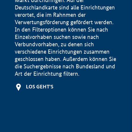
Markt durchdringen. Auf der
Deutschlandkarte sind alle Einrichtungen
verortet, die im Rahnmen der
Verwertungsförderung gefördert werden.
In den Filteroptionen können Sie nach
Einzelvorhaben suchen sowie nach
Verbundvorhaben, zu denen sich
verschiedene Einrichtungen zusammen
geschlossen haben. Außerdem können Sie
die Suchergebnisse nach Bundesland und
Art der Einrichtung filtern.
+
LOS GEHT'S
−
Impressum
Datenschutzerklärung und Haftungsausschluss
100 km
© Geobasis-DE / BKG 2015
BMWE, 2026 ©