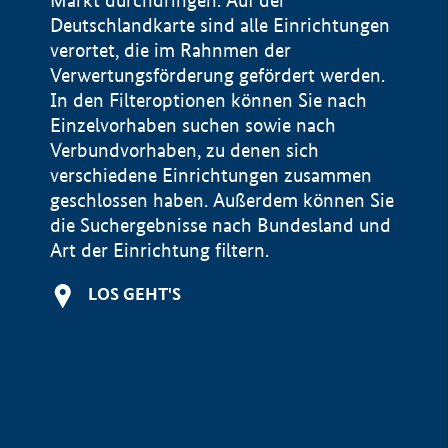
Markt durchdringen. Auf der
Deutschlandkarte sind alle Einrichtungen
verortet, die im Rahnmen der
Verwertungsförderung gefördert werden.
In den Filteroptionen können Sie nach
Einzelvorhaben suchen sowie nach
Verbundvorhaben, zu denen sich
verschiedene Einrichtungen zusammen
geschlossen haben. Außerdem können Sie
die Suchergebnisse nach Bundesland und
Art der Einrichtung filtern.
+
LOS GEHT'S
−
Impressum
Datenschutzerklärung und Haftungsausschluss
100 km
© Geobasis-DE / BKG 2015
BMWE, 2026 ©