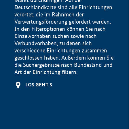
Markt durchdringen. Auf der
Deutschlandkarte sind alle Einrichtungen
verortet, die im Rahnmen der
Verwertungsförderung gefördert werden.
In den Filteroptionen können Sie nach
Einzelvorhaben suchen sowie nach
Verbundvorhaben, zu denen sich
verschiedene Einrichtungen zusammen
geschlossen haben. Außerdem können Sie
die Suchergebnisse nach Bundesland und
Art der Einrichtung filtern.
+
LOS GEHT'S
−
Impressum
Datenschutzerklärung und Haftungsausschluss
100 km
© Geobasis-DE / BKG 2015
BMWE, 2026 ©