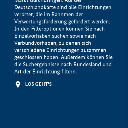
Markt durchdringen. Auf der
Deutschlandkarte sind alle Einrichtungen
verortet, die im Rahnmen der
Verwertungsförderung gefördert werden.
In den Filteroptionen können Sie nach
Einzelvorhaben suchen sowie nach
Verbundvorhaben, zu denen sich
verschiedene Einrichtungen zusammen
geschlossen haben. Außerdem können Sie
die Suchergebnisse nach Bundesland und
Art der Einrichtung filtern.
+
LOS GEHT'S
−
Impressum
Datenschutzerklärung und Haftungsausschluss
100 km
© Geobasis-DE / BKG 2015
BMWE, 2026 ©