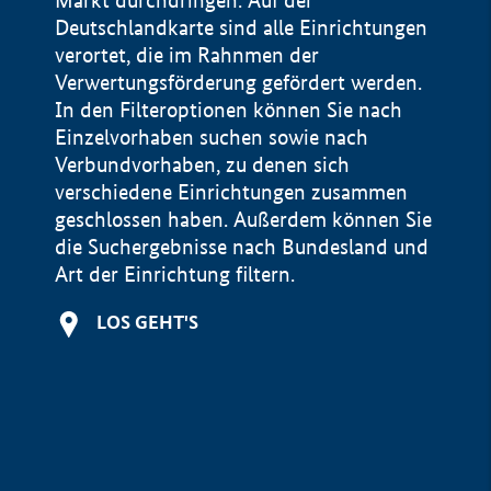
Markt durchdringen. Auf der
Deutschlandkarte sind alle Einrichtungen
verortet, die im Rahnmen der
Verwertungsförderung gefördert werden.
In den Filteroptionen können Sie nach
Einzelvorhaben suchen sowie nach
Verbundvorhaben, zu denen sich
verschiedene Einrichtungen zusammen
geschlossen haben. Außerdem können Sie
die Suchergebnisse nach Bundesland und
Art der Einrichtung filtern.
+
LOS GEHT'S
−
Impressum
Datenschutzerklärung und Haftungsausschluss
100 km
© Geobasis-DE / BKG 2015
BMWE, 2026 ©