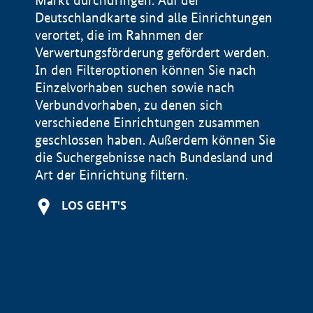
Markt durchdringen. Auf der
Deutschlandkarte sind alle Einrichtungen
verortet, die im Rahnmen der
Verwertungsförderung gefördert werden.
In den Filteroptionen können Sie nach
Einzelvorhaben suchen sowie nach
Verbundvorhaben, zu denen sich
verschiedene Einrichtungen zusammen
geschlossen haben. Außerdem können Sie
die Suchergebnisse nach Bundesland und
Art der Einrichtung filtern.
+
LOS GEHT'S
−
Impressum
Datenschutzerklärung und Haftungsausschluss
100 km
© Geobasis-DE / BKG 2015
BMWE, 2026 ©