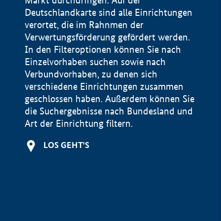
Markt durchdringen. Auf der
Deutschlandkarte sind alle Einrichtungen
verortet, die im Rahnmen der
Verwertungsförderung gefördert werden.
In den Filteroptionen können Sie nach
Einzelvorhaben suchen sowie nach
Verbundvorhaben, zu denen sich
verschiedene Einrichtungen zusammen
geschlossen haben. Außerdem können Sie
die Suchergebnisse nach Bundesland und
Art der Einrichtung filtern.
+
LOS GEHT'S
−
Impressum
Datenschutzerklärung und Haftungsausschluss
100 km
© Geobasis-DE / BKG 2015
BMWE, 2026 ©