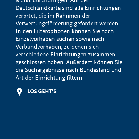
Markt durchdringen. Auf der
Deutschlandkarte sind alle Einrichtungen
verortet, die im Rahnmen der
Verwertungsförderung gefördert werden.
In den Filteroptionen können Sie nach
Einzelvorhaben suchen sowie nach
Verbundvorhaben, zu denen sich
verschiedene Einrichtungen zusammen
geschlossen haben. Außerdem können Sie
die Suchergebnisse nach Bundesland und
Art der Einrichtung filtern.
+
LOS GEHT'S
−
Impressum
Datenschutzerklärung und Haftungsausschluss
100 km
© Geobasis-DE / BKG 2015
BMWE, 2026 ©