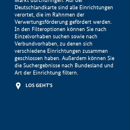
Markt durchdringen. Auf der
Deutschlandkarte sind alle Einrichtungen
verortet, die im Rahnmen der
Verwertungsförderung gefördert werden.
In den Filteroptionen können Sie nach
Einzelvorhaben suchen sowie nach
Verbundvorhaben, zu denen sich
verschiedene Einrichtungen zusammen
geschlossen haben. Außerdem können Sie
die Suchergebnisse nach Bundesland und
Art der Einrichtung filtern.
+
LOS GEHT'S
−
Impressum
Datenschutzerklärung und Haftungsausschluss
100 km
© Geobasis-DE / BKG 2015
BMWE, 2026 ©