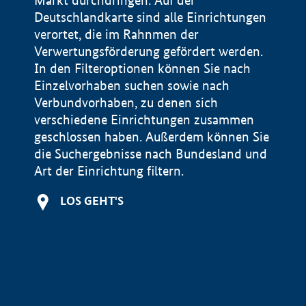
Markt durchdringen. Auf der
Deutschlandkarte sind alle Einrichtungen
verortet, die im Rahnmen der
Verwertungsförderung gefördert werden.
In den Filteroptionen können Sie nach
Einzelvorhaben suchen sowie nach
Verbundvorhaben, zu denen sich
verschiedene Einrichtungen zusammen
geschlossen haben. Außerdem können Sie
die Suchergebnisse nach Bundesland und
Art der Einrichtung filtern.
+
LOS GEHT'S
−
Impressum
Datenschutzerklärung und Haftungsausschluss
100 km
© Geobasis-DE / BKG 2015
BMWE, 2026 ©