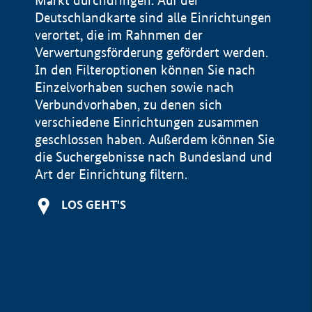
Markt durchdringen. Auf der
Deutschlandkarte sind alle Einrichtungen
verortet, die im Rahnmen der
Verwertungsförderung gefördert werden.
In den Filteroptionen können Sie nach
Einzelvorhaben suchen sowie nach
Verbundvorhaben, zu denen sich
verschiedene Einrichtungen zusammen
geschlossen haben. Außerdem können Sie
die Suchergebnisse nach Bundesland und
Art der Einrichtung filtern.
+
LOS GEHT'S
−
Impressum
Datenschutzerklärung und Haftungsausschluss
100 km
© Geobasis-DE / BKG 2015
BMWE, 2026 ©