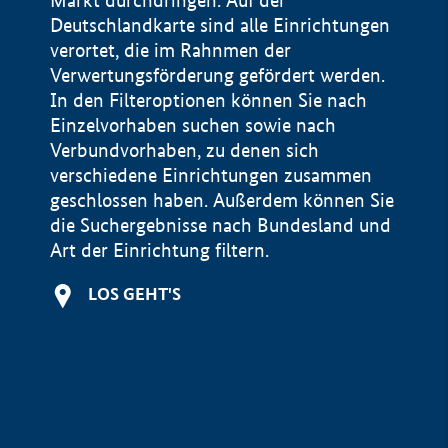
Markt durchdringen. Auf der
Deutschlandkarte sind alle Einrichtungen
verortet, die im Rahnmen der
Verwertungsförderung gefördert werden.
In den Filteroptionen können Sie nach
Einzelvorhaben suchen sowie nach
Verbundvorhaben, zu denen sich
verschiedene Einrichtungen zusammen
geschlossen haben. Außerdem können Sie
die Suchergebnisse nach Bundesland und
Art der Einrichtung filtern.
+
LOS GEHT'S
−
Impressum
Datenschutzerklärung und Haftungsausschluss
100 km
© Geobasis-DE / BKG 2015
BMWE, 2026 ©