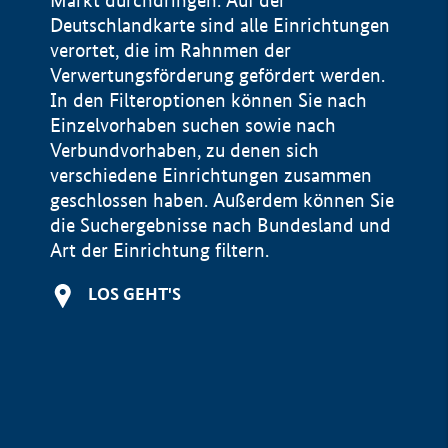
Markt durchdringen. Auf der
Deutschlandkarte sind alle Einrichtungen
verortet, die im Rahnmen der
Verwertungsförderung gefördert werden.
In den Filteroptionen können Sie nach
Einzelvorhaben suchen sowie nach
Verbundvorhaben, zu denen sich
verschiedene Einrichtungen zusammen
geschlossen haben. Außerdem können Sie
die Suchergebnisse nach Bundesland und
Art der Einrichtung filtern.
+
LOS GEHT'S
−
Impressum
Datenschutzerklärung und Haftungsausschluss
100 km
© Geobasis-DE / BKG 2015
BMWE, 2026 ©