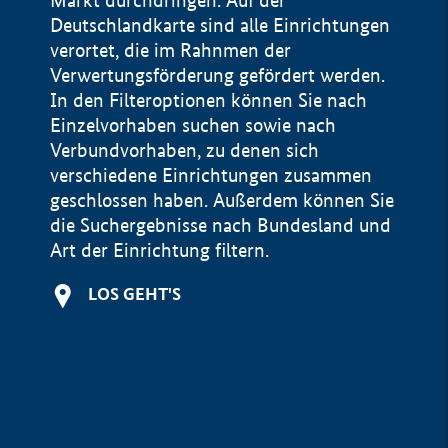
Markt durchdringen. Auf der
Deutschlandkarte sind alle Einrichtungen
verortet, die im Rahnmen der
Verwertungsförderung gefördert werden.
In den Filteroptionen können Sie nach
Einzelvorhaben suchen sowie nach
Verbundvorhaben, zu denen sich
verschiedene Einrichtungen zusammen
geschlossen haben. Außerdem können Sie
die Suchergebnisse nach Bundesland und
Art der Einrichtung filtern.
+
LOS GEHT'S
−
Impressum
Datenschutzerklärung und Haftungsausschluss
100 km
© Geobasis-DE / BKG 2015
BMWE, 2026 ©