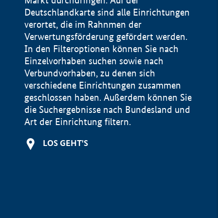
Markt durchdringen. Auf der
Deutschlandkarte sind alle Einrichtungen
verortet, die im Rahnmen der
Verwertungsförderung gefördert werden.
In den Filteroptionen können Sie nach
Einzelvorhaben suchen sowie nach
Verbundvorhaben, zu denen sich
verschiedene Einrichtungen zusammen
geschlossen haben. Außerdem können Sie
die Suchergebnisse nach Bundesland und
Art der Einrichtung filtern.
+
LOS GEHT'S
−
Impressum
Datenschutzerklärung und Haftungsausschluss
100 km
© Geobasis-DE / BKG 2015
BMWE, 2026 ©