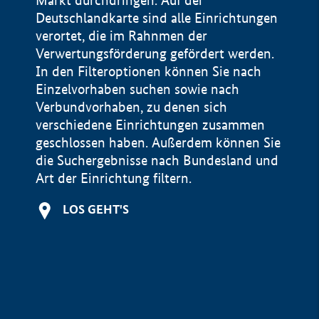
Markt durchdringen. Auf der
Deutschlandkarte sind alle Einrichtungen
verortet, die im Rahnmen der
Verwertungsförderung gefördert werden.
In den Filteroptionen können Sie nach
Einzelvorhaben suchen sowie nach
Verbundvorhaben, zu denen sich
verschiedene Einrichtungen zusammen
geschlossen haben. Außerdem können Sie
die Suchergebnisse nach Bundesland und
Art der Einrichtung filtern.
+
LOS GEHT'S
−
Impressum
Datenschutzerklärung und Haftungsausschluss
100 km
© Geobasis-DE / BKG 2015
BMWE, 2026 ©