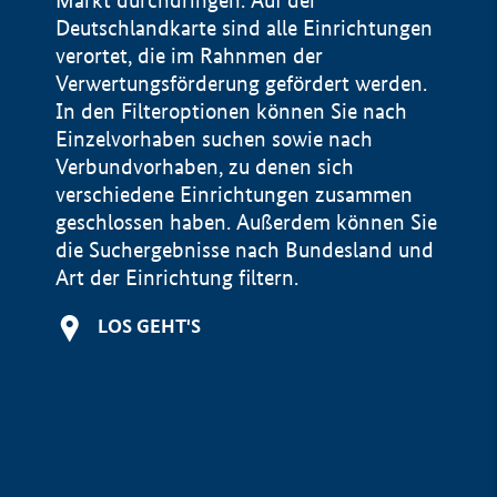
Markt durchdringen. Auf der
Deutschlandkarte sind alle Einrichtungen
verortet, die im Rahnmen der
Verwertungsförderung gefördert werden.
In den Filteroptionen können Sie nach
Einzelvorhaben suchen sowie nach
Verbundvorhaben, zu denen sich
verschiedene Einrichtungen zusammen
geschlossen haben. Außerdem können Sie
die Suchergebnisse nach Bundesland und
Art der Einrichtung filtern.
+
LOS GEHT'S
−
Impressum
Datenschutzerklärung und Haftungsausschluss
100 km
© Geobasis-DE / BKG 2015
BMWE, 2026 ©